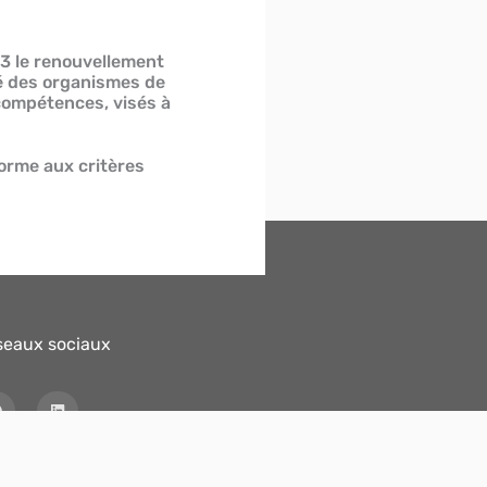
3 le renouvellement
ité des organismes de
ompétences, visés à
orme aux critères
seaux sociaux
F
L
a
i
c
n
e
k
b
e
o
d