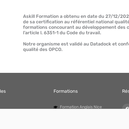
Askill Formation a obtenu en date du 27/12/202
de sa certification au référentiel national qual
formations concourant au développement des c
l’article l. 6351-1 du Code du travail.
Notre organisme est validé au Datadock et conf
qualité des OPCO.
les
Formations
Ré
Formation Anglais Nice
angue
Cours d'anglais débutant Nice
angue Anglais
CPF Anglais Nice