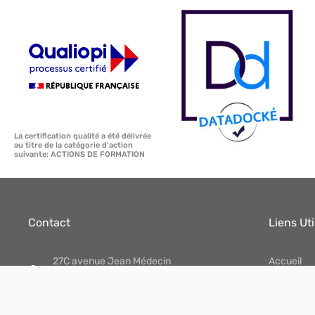
La certification qualité a été délivrée
au titre de la catégorie d'action
suivante: ACTIONS DE FORMATION
Contact
Liens Uti
27C avenue Jean Médecin
Accueil
06000 NICE
Test de L
(Siège) Parc Mélodia
Test de L