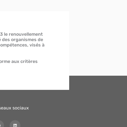
3 le renouvellement
ité des organismes de
ompétences, visés à
orme aux critères
seaux sociaux
F
L
a
i