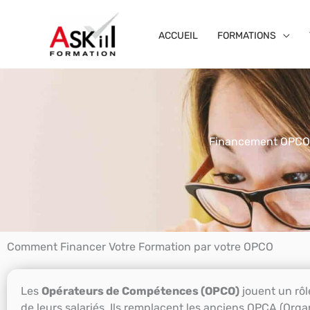
Aller
au
ACCUEIL
FORMATIONS
contenu
Financement OPCO
Comment Financer Votre Formation par votre OPCO
Les
Opérateurs de Compétences (OPCO)
jouent un rôl
de leurs salariés. Ils remplacent les anciens OPCA (Orga