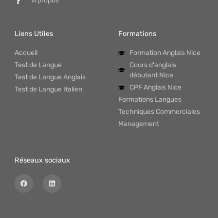
À propos
Liens Utiles
Formations
Accueil
Formation Anglais Nice
Test de Langue
Cours d'anglais
débutant Nice
Test de Langue Anglais
CPF Anglais Nice
Test de Langue Italien
Formations Langues
Techniques Commerciales
Management
Réseaux sociaux
F
L
a
i
c
n
e
k
b
e
o
d
o
i