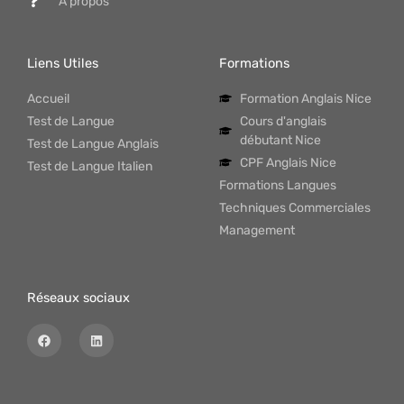
À propos
Liens Utiles
Formations
Accueil
Formation Anglais Nice
Test de Langue
Cours d'anglais
débutant Nice
Test de Langue Anglais
CPF Anglais Nice
Test de Langue Italien
Formations Langues
Techniques Commerciales
Management
Réseaux sociaux
F
L
a
i
c
n
e
k
b
e
o
d