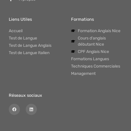
Liens Utiles
Formations
Accueil
Formation Anglais Nice
Test de Langue
Cours d'anglais
débutant Nice
Test de Langue Anglais
CPF Anglais Nice
Test de Langue Italien
Formations Langues
Techniques Commerciales
Management
Réseaux sociaux
F
L
a
i
c
n
e
k
b
e
o
d
o
i