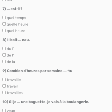
7) ... est-il?
quel temps
quelle heure
quel heure
8) Il boit ... eau.
du l'
de l'
de la
9) Combien d'heures par semaine,...-tu
travaille
travail
travailles
10) Si je ... une baguette, je vais à la boulangerie.
veux