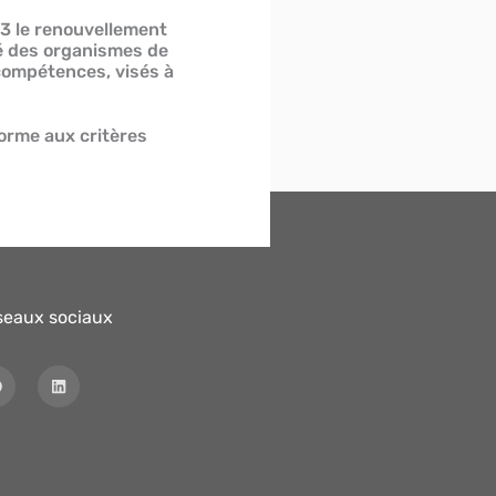
3 le renouvellement
ité des organismes de
ompétences, visés à
orme aux critères
seaux sociaux
F
L
a
i
c
n
e
k
b
e
o
d
o
i
k
n