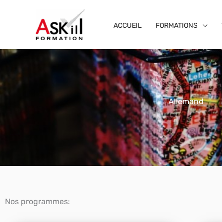
Aller
au
ACCUEIL
FORMATIONS
contenu
Allemand
Nos programmes: