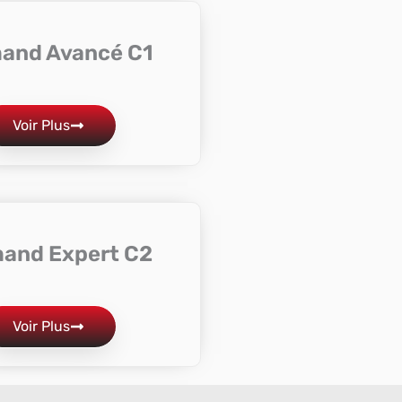
mand Avancé C1
Voir Plus
mand Expert C2
Voir Plus