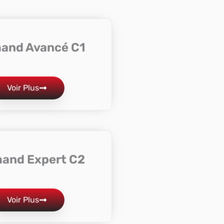
mand Avancé C1
Voir Plus
mand Expert C2
Voir Plus