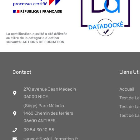
La certification qualité a été délivrée
au titre de la catégorie d'action
suivante: ACTIONS DE FORMATION
Contact
Liens Uti
27C avenue Jean Médecin
Accueil
06000 NICE
Test de L
(Siège) Parc Mélodia
Test de L
1460 Chemin des terriers
Test de La
06600 ANTIBES
09.84.30.10.85
support@askill-formation.fr